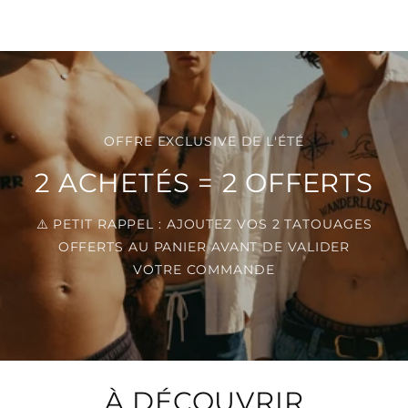
OFFRE EXCLUSIVE DE L'ÉTÉ
2 ACHETÉS = 2 OFFERTS
⚠️ PETIT RAPPEL : AJOUTEZ VOS 2 TATOUAGES
OFFERTS AU PANIER AVANT DE VALIDER
VOTRE COMMANDE
À DÉCOUVRIR