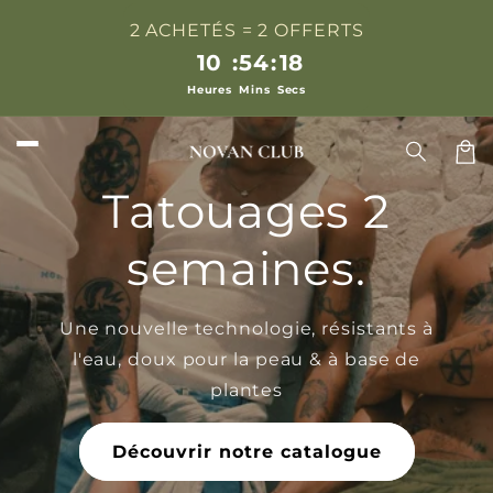
et
passer
2 ACHETÉS = 2 OFFERTS
au
10
:
54
:
17
contenu
Heures
Mins
Secs
Pani
Tatouages 2
semaines.
Une nouvelle technologie, résistants à
l'eau, doux pour la peau & à base de
plantes
Découvrir notre catalogue