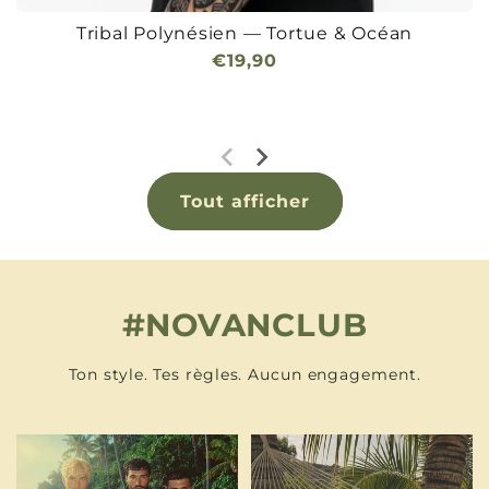
Tribal Polynésien — Tortue & Océan
Prix
€19,90
habituel
Tout afficher
#NOVANCLUB
Ton style. Tes règles. Aucun engagement.